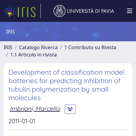
IRIS
IRIS
Catalogo Ricerca
1 Contributo su Rivista
1.1 Articolo in rivista
Development of classification model
batteries for predicting inhibition of
tubulin polymerization by small
molecules
Imbriani, Marcello
;
2011-01-01