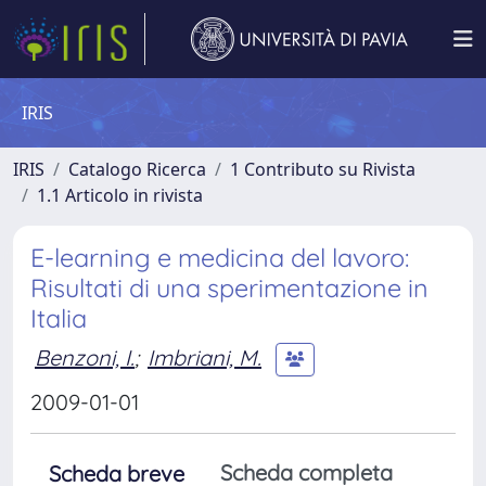
IRIS
IRIS
Catalogo Ricerca
1 Contributo su Rivista
1.1 Articolo in rivista
E-learning e medicina del lavoro:
Risultati di una sperimentazione in
Italia
Benzoni, I.
;
Imbriani, M.
2009-01-01
Scheda completa
Scheda breve