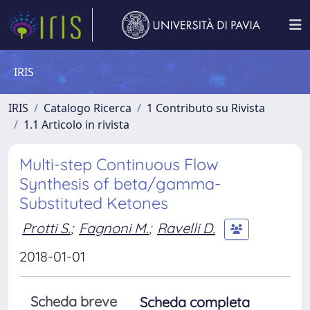
IRIS
IRIS
Catalogo Ricerca
1 Contributo su Rivista
1.1 Articolo in rivista
Multi-step Continuous Flow
Synthesis of beta/gamma-
Substituted Ketones
Protti S.
;
Fagnoni M.
;
Ravelli D.
2018-01-01
Scheda breve
Scheda completa