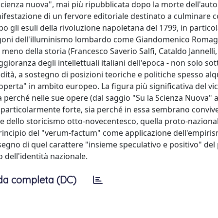
ienza nuova", mai più ripubblicata dopo la morte dell'auto
ifestazione di un fervore editoriale destinato a culminare c
o gli esuli della rivoluzione napoletana del 1799, in partico
goni dell'illuminismo lombardo come Giandomenico Romag
o meno della storia (Francesco Saverio Salfi, Cataldo Jannelli,
gioranza degli intellettuali italiani dell'epoca - non solo so
redità, a sostegno di posizioni teoriche e politiche spesso al
perta" in ambito europeo. La figura più significativa del vi
a perché nelle sue opere (dal saggio "Su la Scienza Nuova" a
 è particolarmente forte, sia perché in essa sembrano conviv
 e dello storicismo otto-novecentesco, quella proto-nazional
el principio del "verum-factum" come applicazione dell'empiri
 segno di quel carattere "insieme speculativo e positivo" del
 dell'identità nazionale.
da completa (DC)