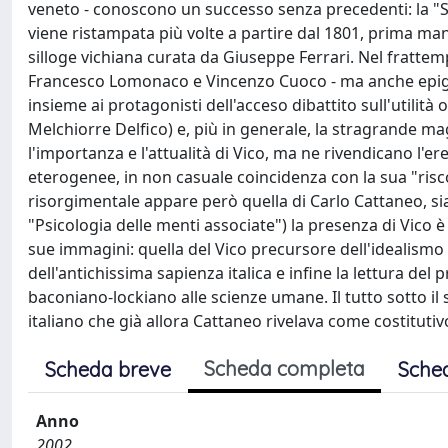
veneto - conoscono un successo senza precedenti: la "Sc
viene ristampata più volte a partire dal 1801, prima man
silloge vichiana curata da Giuseppe Ferrari. Nel frattemp
Francesco Lomonaco e Vincenzo Cuoco - ma anche epi
insieme ai protagonisti dell'acceso dibattito sull'utilità 
Melchiorre Delfico) e, più in generale, la stragrande mag
l'importanza e l'attualità di Vico, ma ne rivendicano l'e
eterogenee, in non casuale coincidenza con la sua "risco
risorgimentale appare però quella di Carlo Cattaneo, si
"Psicologia delle menti associate") la presenza di Vico
sue immagini: quella del Vico precursore dell'idealismo
dell'antichissima sapienza italica e infine la lettura d
baconiano-lockiano alle scienze umane. Il tutto sotto il
italiano che già allora Cattaneo rivelava come costitutivo
Scheda completa
Scheda breve
Sche
Anno
2002