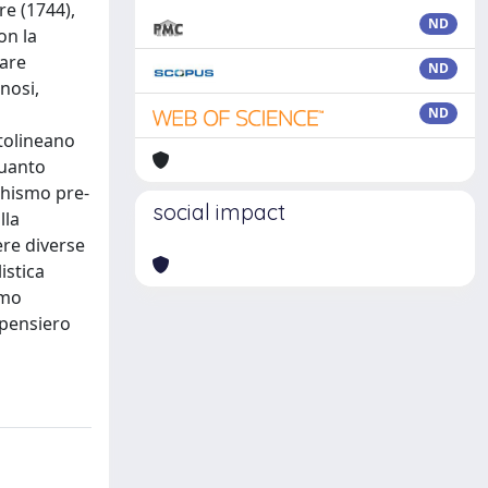
re (1744),
ND
on la
lare
ND
nosi,
ND
ttolineano
quanto
chismo pre-
social impact
lla
ere diverse
istica
smo
 pensiero