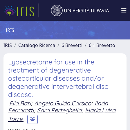
IRIS
IRIS
Catalogo Ricerca
6 Brevetti
6.1 Brevetto
Lyosecretome for use in the
treatment of degenerative
osteoarticular diseases and/or
degenerative intervertebral disc
disease.
Elia Bari
;
Angelo Guido Corsico
;
Ilaria
Ferrarotti
;
Sara Perteghella
;
Maria Luisa
Torre.