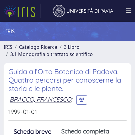
IRIS
IRIS
Catalogo Ricerca
3 Libro
3.1 Monografia o trattato scientifico
Guida all’Orto Botanico di Padova.
Quattro percorsi per conoscerne la
storia e le piante.
BRACCO, FRANCESCO
;
1999-01-01
Scheda completa
Scheda breve