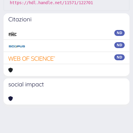
https://hdl.handle.net/11571/122701
Citazioni
ND
ND
ND
social impact
Powered by
IRIS
-
about IRIS
-