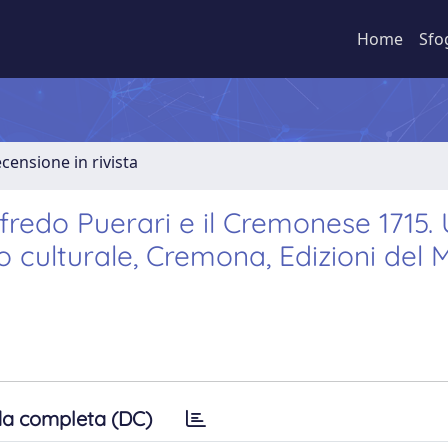
Home
Sfo
ecensione in rivista
fredo Puerari e il Cremonese 1715.
o culturale, Cremona, Edizioni del
a completa (DC)