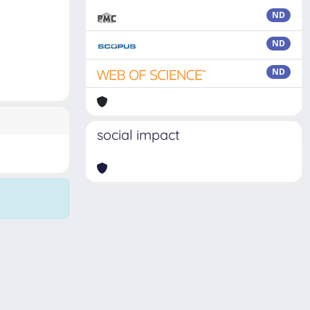
ND
ND
ND
social impact