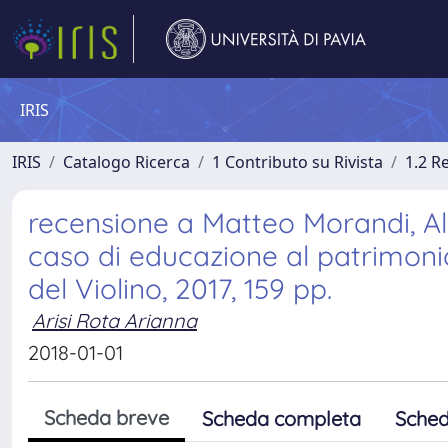
IRIS
IRIS
Catalogo Ricerca
1 Contributo su Rivista
1.2 R
recensione a Matteo Morandi, Al
caso di educazione al patrimoni
del Violino, 2017, 159 pp.
Arisi Rota Arianna
2018-01-01
Scheda breve
Scheda completa
Sched