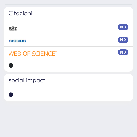
Citazioni
ND
ND
ND
social impact
Powered by
IRIS
-
about IRIS
-