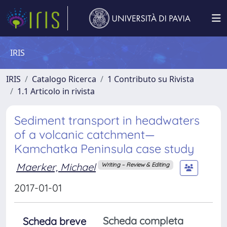
IRIS
IRIS
Catalogo Ricerca
1 Contributo su Rivista
1.1 Articolo in rivista
Sediment transport in headwaters
of a volcanic catchment—
Kamchatka Peninsula case study
Maerker, Michael
Writing – Review & Editing
2017-01-01
Scheda completa
Scheda breve