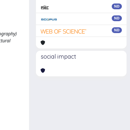
ND
ND
ND
tography)
ctural
social impact