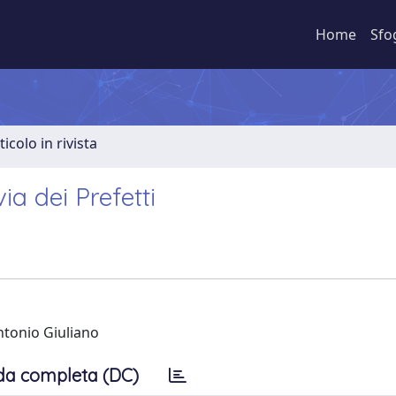
Home
Sfo
ticolo in rivista
via dei Prefetti
Antonio Giuliano
da completa (DC)