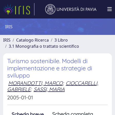
IRIS
IRIS
Catalogo Ricerca
3 Libro
3.1 Monografia o trattato scientifico
Turismo sostenibile. Modelli di
implementazione e strategie di
sviluppo
MORANDOTTI, MARCO
;
CIOCCARELLI,
GABRIELE
;
SASSI, MARIA
2005-01-01
Scheda completa
Scheda breve