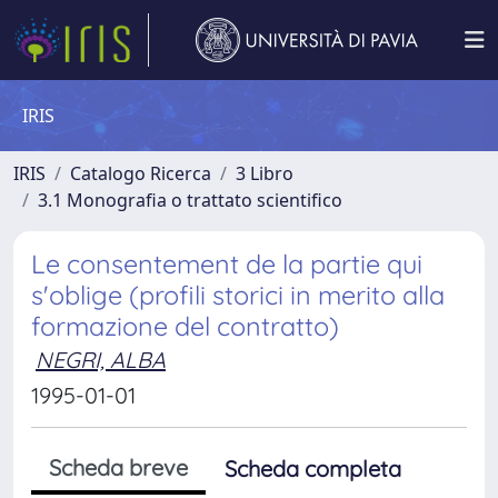
IRIS
IRIS
Catalogo Ricerca
3 Libro
3.1 Monografia o trattato scientifico
Le consentement de la partie qui
s'oblige (profili storici in merito alla
formazione del contratto)
NEGRI, ALBA
1995-01-01
Scheda breve
Scheda completa