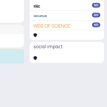
ND
ND
ND
social impact