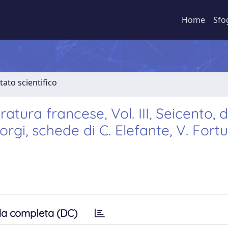
Home
Sfo
tato scientifico
atura francese, Vol. III, Seicento, d
gi, schede di C. Elefante, V. Fortun
a completa (DC)