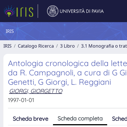
IRIS
IRIS
Catalogo Ricerca
3 Libro
3.1 Monografia o trat
Antologia cronologica della letter
da R. Campagnoli, a cura di G Gior
Genetti, G Giorgi, L. Reggiani
GIORGI, GIORGETTO
1997-01-01
Scheda completa
Scheda breve
Sched