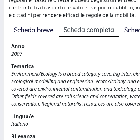
regolamentazione diretta e quello degli strumenti econom
confronto tra trasporto privato e trasporto pubblico; inf
e cittadini per rendere efficaci le regole della mobilità.
Scheda completa
Scheda breve
Sche
Anno
2007
Tematica
Environment/Ecology is a broad category covering interrelat
ecological modelling and engineering, ecotoxicology, and e
covered are environmental contamination and toxicology, 
Other fields covered are soil science and conservation, wat
conservation. Regional naturalist resources are also covere
Lingua/e
Italiano
Rilevanza