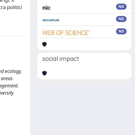
igi; il
a politici
ND
ND
ND
social impact
ed ecology,
 areas
nagement.
versity