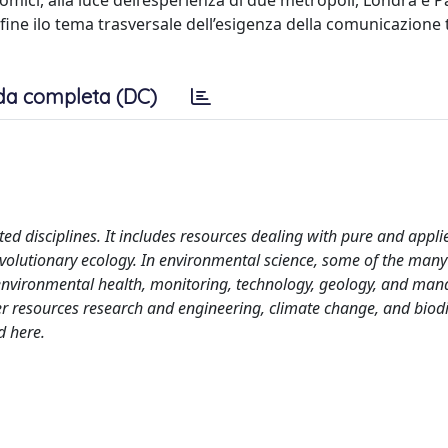
ici, alla luce dell’esperienza di due metropoli, Londra e Par
ine ilo tema trasversale dell’esigenza della comunicazione tr
da completa (DC)
ed disciplines. It includes resources dealing with pure and appli
volutionary ecology. In environmental science, some of the many
environmental health, monitoring, technology, geology, and ma
er resources research and engineering, climate change, and biodi
d here.