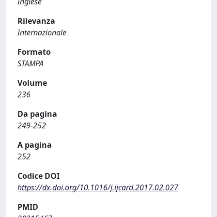
Inglese
Rilevanza
Internazionale
Formato
STAMPA
Volume
236
Da pagina
249-252
A pagina
252
Codice DOI
https://dx.doi.org/10.1016/j.ijcard.2017.02.027
PMID