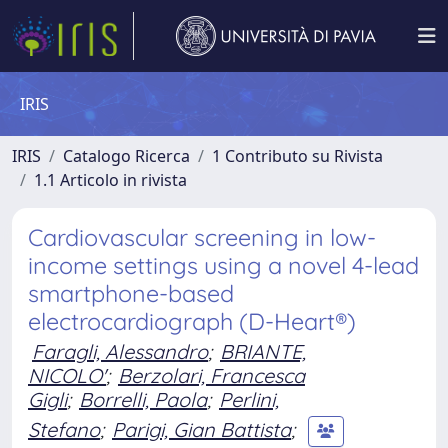
IRIS
IRIS
Catalogo Ricerca
1 Contributo su Rivista
1.1 Articolo in rivista
Cardiovascular screening in low-
income settings using a novel 4-lead
smartphone-based
electrocardiograph (D-Heart®)
Faragli, Alessandro
;
BRIANTE,
NICOLO'
;
Berzolari, Francesca
Gigli
;
Borrelli, Paola
;
Perlini,
Stefano
;
Parigi, Gian Battista
;