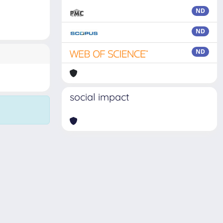
ND
ND
ND
social impact