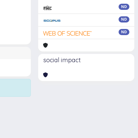
ND
ND
ND
social impact