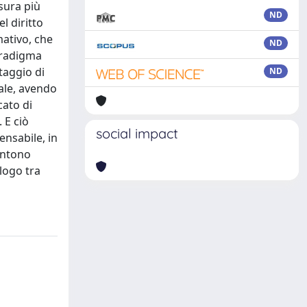
sura più
ND
l diritto
mativo, che
ND
aradigma
taggio di
ND
ale, avendo
cato di
 E ciò
social impact
ensabile, in
entono
alogo tra