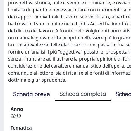
prospettiva storica, utile e sempre illuminante, è ovvi
limitata di quanto è necessario fare con riferimento al di
dei rapporti individuali di lavoro si è verificato, a par
ha trovato il suo culmine nel cd. Jobs Act ed ha indot
del diritto del lavoro. A fronte dei rivolgimenti normati
un manuale giovane sta proprio nell’essere più in grado
la consapevolezza delle elaborazioni del passato, ma sen
fornire un’analisi il più “oggettiva” possibile, prospettand
senza rinunciare ad illustrare la propria opinione di fon
considerazione del carattere manualistico dell’opera. L
comunque al lettore, sia di risalire alle fonti di inform
dottrina e giurisprudenza.
Scheda completa
Scheda breve
Sched
Anno
2019
Tematica