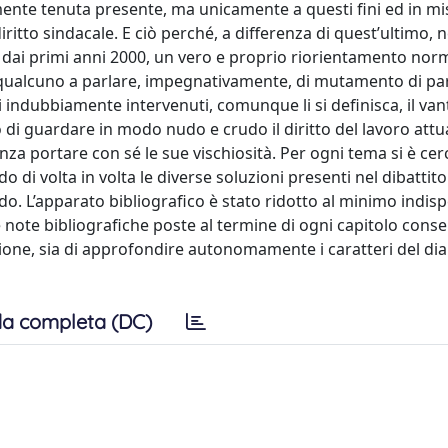
amente tenuta presente, ma unicamente a questi fini ed in mi
ritto sindacale. E ciò perché, a differenza di quest’ultimo, ne
tire dai primi anni 2000, un vero e proprio riorientamento nor
to qualcuno a parlare, impegnativamente, di mutamento di p
vi indubbiamente intervenuti, comunque li si definisca, il van
 di guardare in modo nudo e crudo il diritto del lavoro attu
za portare con sé le sue vischiosità. Per ogni tema si è cer
o di volta in volta le diverse soluzioni presenti nel dibattito.
do. L’apparato bibliografico è stato ridotto al minimo indisp
e note bibliografiche poste al termine di ogni capitolo cons
azione, sia di approfondire autonomamente i caratteri del di
a completa (DC)