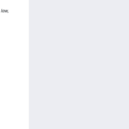
,
 law,