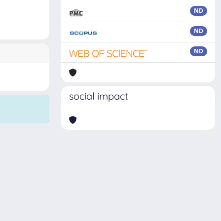
ND
ND
ND
social impact