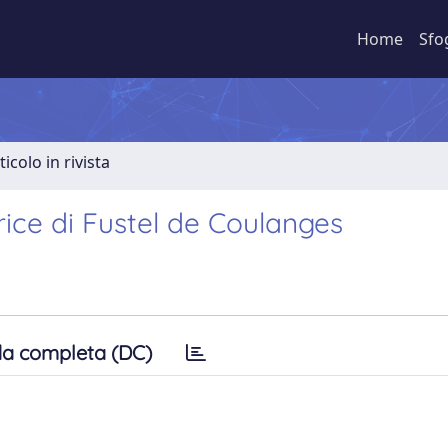
Home
Sfo
ticolo in rivista
trice di Fustel de Coulanges
a completa (DC)