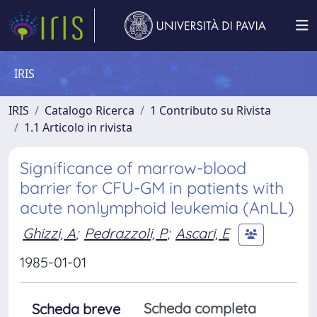
IRIS
IRIS
Catalogo Ricerca
1 Contributo su Rivista
1.1 Articolo in rivista
Significance of marrow-blood
barrier for CFU-GM in patients with
acute nonlymphoid leukemia (AnLL)
Ghizzi, A
;
Pedrazzoli, P
;
Ascari, E
1985-01-01
Scheda completa
Scheda breve