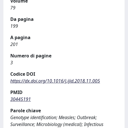
Volume
79
Da pagina
199
A pagina
201
Numero di pagine
3
Codice DOI
https://dx.doi.org/10.1016/j.ijid.2018.11.005
PMID
30445191
Parole chiave
Genotype identification; Measles; Outbreak;
Surveillance; Microbiology (medical); Infectious