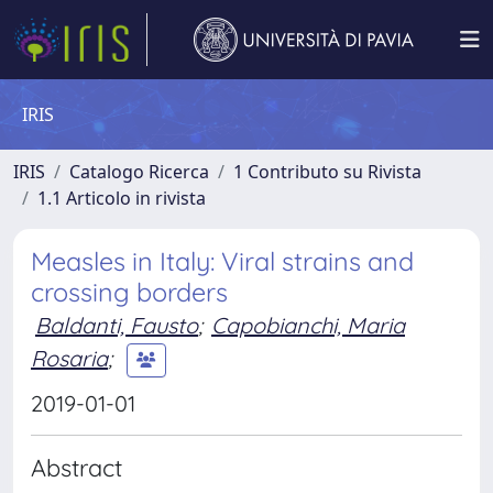
IRIS
IRIS
Catalogo Ricerca
1 Contributo su Rivista
1.1 Articolo in rivista
Measles in Italy: Viral strains and
crossing borders
Baldanti, Fausto
;
Capobianchi, Maria
Rosaria
;
2019-01-01
Abstract