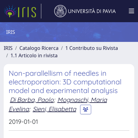
IRIS
IRIS
Catalogo Ricerca
1 Contributo su Rivista
1.1 Articolo in rivista
Non-parallellism of needles in
electroporation: 3D computational
model and experimental analysis
Di Barba, Paolo
;
Mognaschi, Maria
Evelina
;
Sieni, Elisabetta
2019-01-01