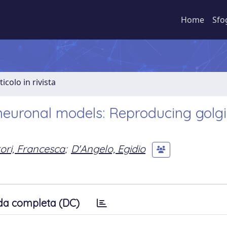
Home
Sfo
ticolo in rivista
euronal models: Reproducing golgi 
ori, Francesca
;
D'Angelo, Egidio
da completa (DC)