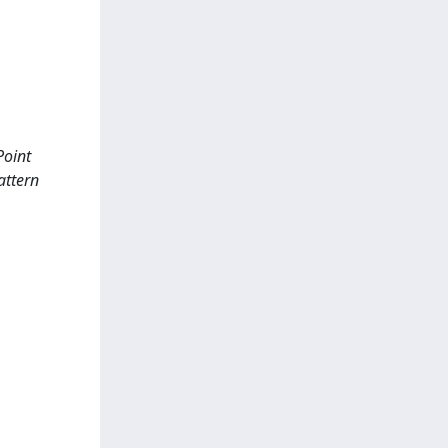
Point
attern