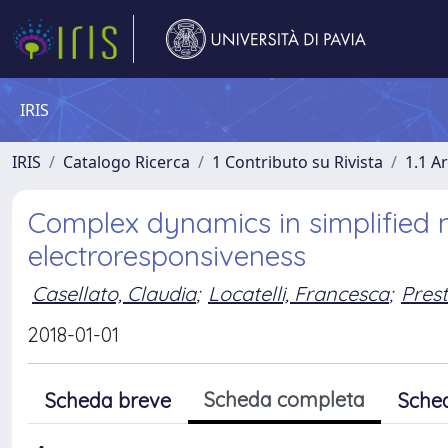
IRIS
IRIS
Catalogo Ricerca
1 Contributo su Rivista
1.1 Ar
Complex dynamics in simplified n
electroresponsiveness
Casellato, Claudia
;
Locatelli, Francesca
;
Prest
2018-01-01
Scheda completa
Scheda breve
Sche