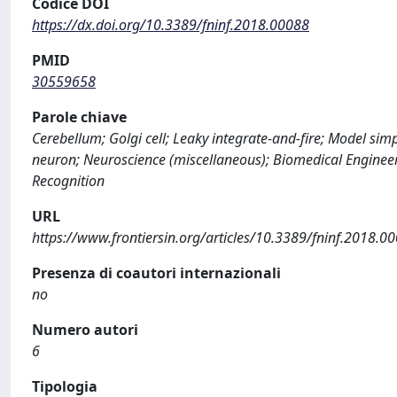
Codice DOI
https://dx.doi.org/10.3389/fninf.2018.00088
PMID
30559658
Parole chiave
Cerebellum; Golgi cell; Leaky integrate-and-fire; Model sim
neuron; Neuroscience (miscellaneous); Biomedical Enginee
Recognition
URL
https://www.frontiersin.org/articles/10.3389/fninf.2018.0
Presenza di coautori internazionali
no
Numero autori
6
Tipologia