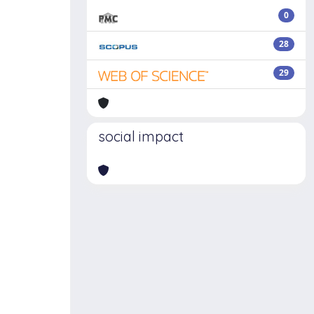
0
28
29
social impact