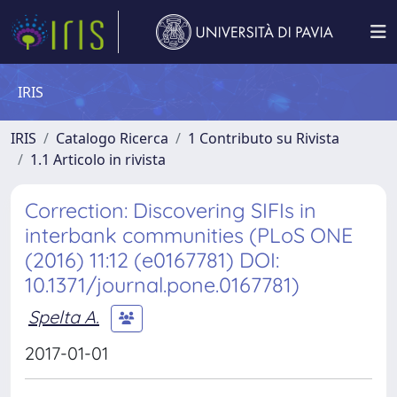
IRIS
IRIS
Catalogo Ricerca
1 Contributo su Rivista
1.1 Articolo in rivista
Correction: Discovering SIFIs in
interbank communities (PLoS ONE
(2016) 11:12 (e0167781) DOI:
10.1371/journal.pone.0167781)
Spelta A.
2017-01-01