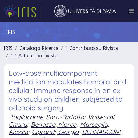
IRIS
IRIS
Catalogo Ricerca
1 Contributo su Rivista
1.1 Articolo in rivista
Low-dose multicomponent
medication modulates humoral and
cellular immune response in an ex-
vivo study on children subjected to
adenoid surgery
Tagliacarne, Sara Carlotta
;
Valsecchi,
Chiara
;
Benazzo, Marco
;
Marseglia,
Alessia
;
Ciprandi, Giorgio
;
BERNASCONI,