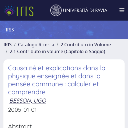
IRIS
IRIS
Catalogo Ricerca
2 Contributo in Volume
2.1 Contributo in volume (Capitolo o Saggio)
Causalité et explications dans la
physique enseignée et dans la
pensée commune : calculer et
comprendre.
BESSON, UGO
2005-01-01
Abstract