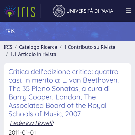
IRIS
IRIS
Catalogo Ricerca
1 Contributo su Rivista
1.1 Articolo in rivista
Critica dell'edizione critica: quattro
casi. In merito a: L. van Beethoven.
The 35 Piano Sonatas, a cura di
Barry Cooper, London, The
Associated Board of the Royal
Schools of Music, 2007
Federica Rovelli
2011-01-01