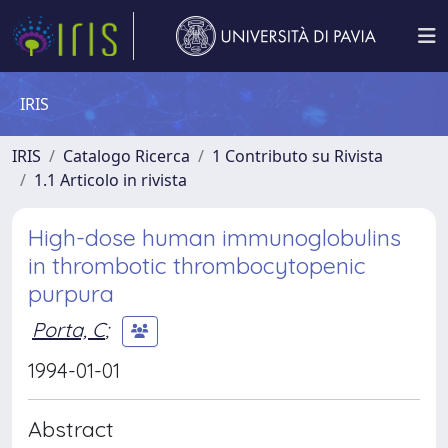
IRIS
IRIS
Catalogo Ricerca
1 Contributo su Rivista
1.1 Articolo in rivista
High-dose human immunoglobulins
in thrombotic thrombocytopenic
purpura
Porta, C
;
1994-01-01
Abstract