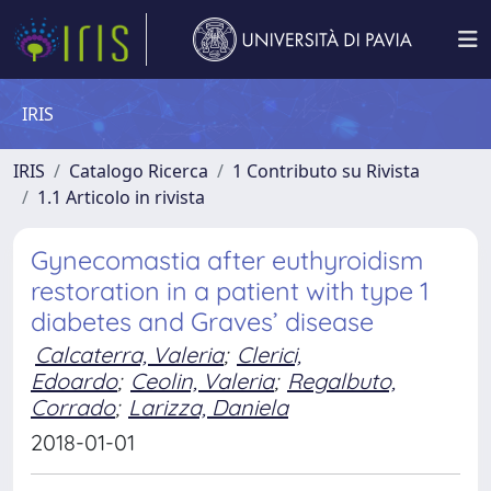
IRIS
IRIS
Catalogo Ricerca
1 Contributo su Rivista
1.1 Articolo in rivista
Gynecomastia after euthyroidism
restoration in a patient with type 1
diabetes and Graves’ disease
Calcaterra, Valeria
;
Clerici,
Edoardo
;
Ceolin, Valeria
;
Regalbuto,
Corrado
;
Larizza, Daniela
2018-01-01