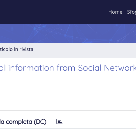
Home
Sfo
ticolo in rivista
ral information from Social Networ
a completa (DC)