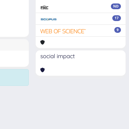
ND
17
9
social impact