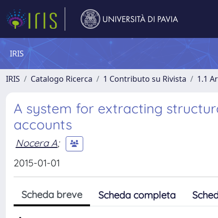
IRIS
IRIS
Catalogo Ricerca
1 Contributo su Rivista
1.1 Ar
A system for extracting structu
accounts
Nocera A
;
2015-01-01
Scheda breve
Scheda completa
Sched