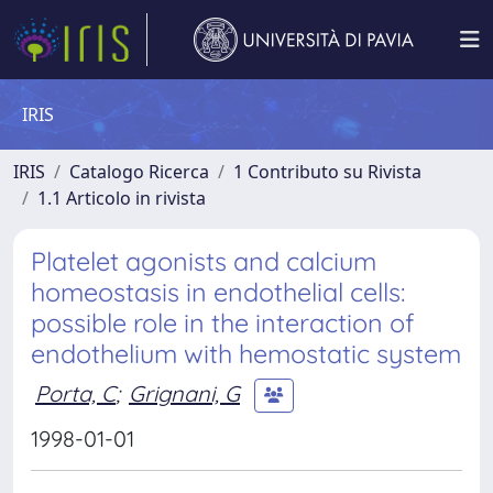
IRIS
IRIS
Catalogo Ricerca
1 Contributo su Rivista
1.1 Articolo in rivista
Platelet agonists and calcium
homeostasis in endothelial cells:
possible role in the interaction of
endothelium with hemostatic system
Porta, C
;
Grignani, G
1998-01-01