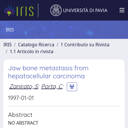
IRIS
IRIS
Catalogo Ricerca
1 Contributo su Rivista
1.1 Articolo in rivista
Jaw bone metastasis from
hepatocellular carcinoma
Zanirato, S
;
Porta, C
;
1997-01-01
Abstract
NO ABSTRACT