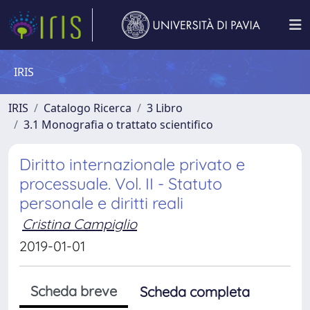
IRIS
IRIS
Catalogo Ricerca
3 Libro
3.1 Monografia o trattato scientifico
Diritto internazionale privato e
processuale. Vol. II - Statuto
personale e diritti reali
Cristina Campiglio
2019-01-01
Scheda breve
Scheda completa