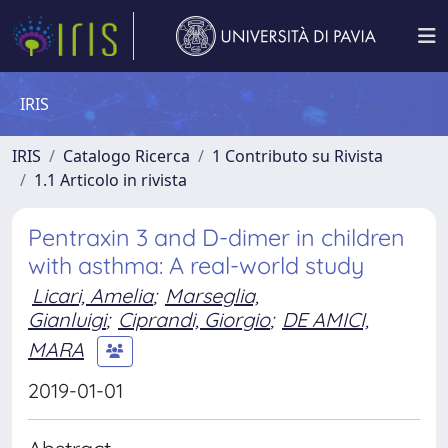
IRIS
IRIS
Catalogo Ricerca
1 Contributo su Rivista
1.1 Articolo in rivista
Pentraxin 3 and D-dimer in children
with asthma: A real-world study
Licari, Amelia
;
Marseglia,
Gianluigi
;
Ciprandi, Giorgio
;
DE AMICI,
MARA
2019-01-01