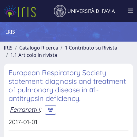
IRIS
IRIS
Catalogo Ricerca
1 Contributo su Rivista
1.1 Articolo in rivista
European Respiratory Society
statement: diagnosis and treatment
of pulmonary disease in α1-
antitrypsin deficiency.
Ferrarotti I
;
2017-01-01