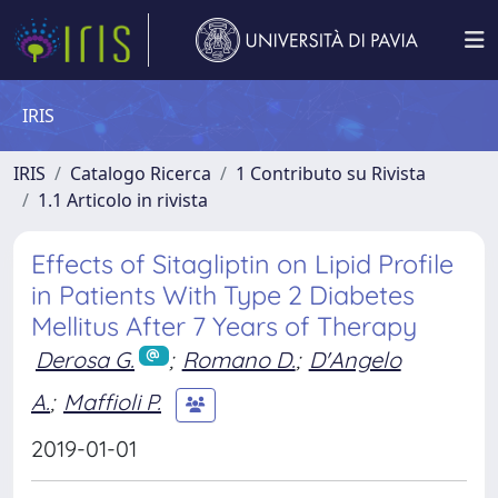
IRIS
IRIS
Catalogo Ricerca
1 Contributo su Rivista
1.1 Articolo in rivista
Effects of Sitagliptin on Lipid Profile
in Patients With Type 2 Diabetes
Mellitus After 7 Years of Therapy
Derosa G.
;
Romano D.
;
D'Angelo
A.
;
Maffioli P.
2019-01-01