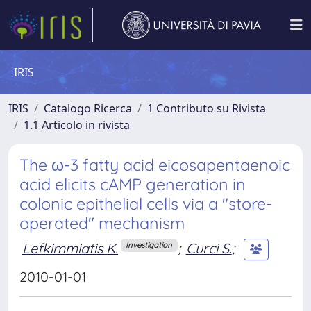
IRIS
IRIS
Catalogo Ricerca
1 Contributo su Rivista
1.1 Articolo in rivista
The ω-3 fatty acid eicosapentaenoic
acid elicits cAMP generation in
colonic epithelial cells via a "store-
operated" mechanism
Lefkimmiatis K.
;
Curci S.
;
Investigation
2010-01-01