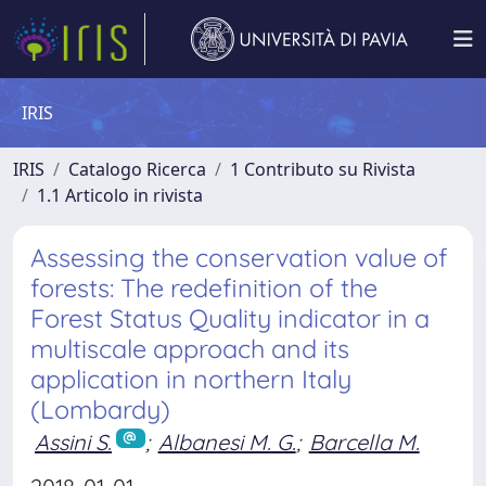
IRIS
IRIS
Catalogo Ricerca
1 Contributo su Rivista
1.1 Articolo in rivista
Assessing the conservation value of
forests: The redefinition of the
Forest Status Quality indicator in a
multiscale approach and its
application in northern Italy
(Lombardy)
Assini S.
;
Albanesi M. G.
;
Barcella M.