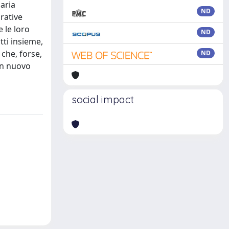
uaria
ND
rative
 le loro
ND
utti insieme,
 che, forse,
ND
un nuovo
social impact