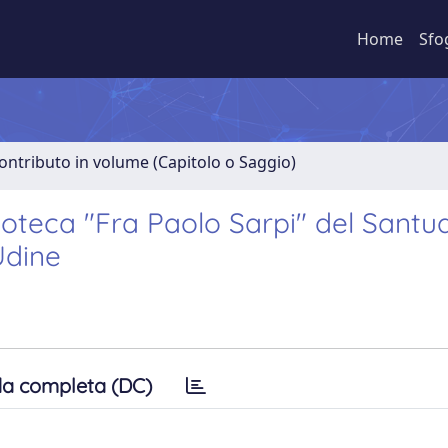
Home
Sfo
ontributo in volume (Capitolo o Saggio)
lioteca "Fra Paolo Sarpi" del Santu
Udine
a completa (DC)