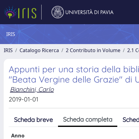
IRIS
IRIS
Catalogo Ricerca
2 Contributo in Volume
2.1 C
Appunti per una storia della bib
"Beata Vergine delle Grazie" di 
Bianchini, Carlo
2019-01-01
Scheda completa
Scheda breve
Sched
Anno