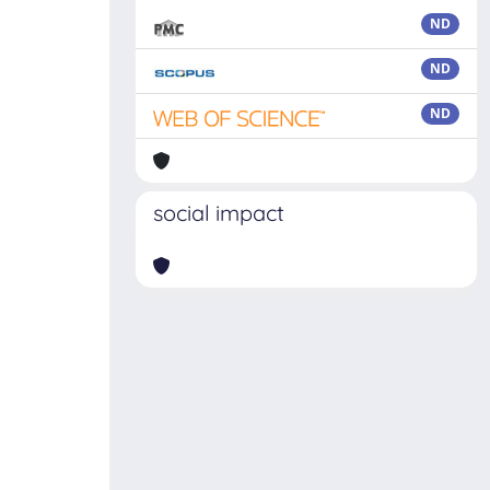
ND
ND
ND
social impact