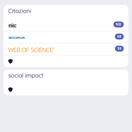
Citazioni
ND
68
59
social impact
Powered by
IRIS
-
about IRIS
-
Utilizzo dei cookie
Copyright © 2026