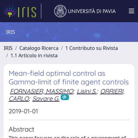
IRIS
IRIS
Catalogo Ricerca
1 Contributo su Rivista
1.1 Articolo in rivista
Mean-field optimal control as
Gamma-limit of finite agent controls
FORNASIER, MASSIMO
;
Lisini S.
;
ORRIERI,
CARLO
;
Savare G.
2019-01-01
Abstract
This paper focuses on the role of a government of