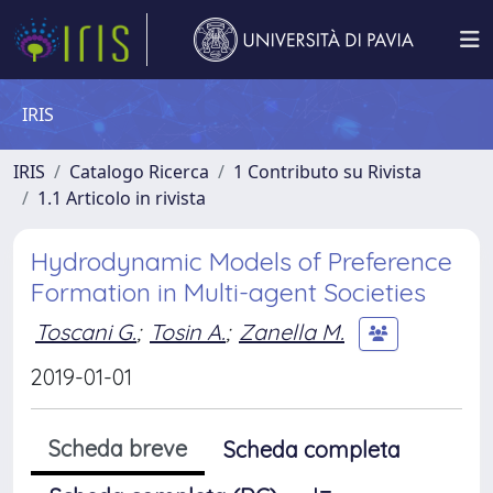
IRIS
IRIS
Catalogo Ricerca
1 Contributo su Rivista
1.1 Articolo in rivista
Hydrodynamic Models of Preference
Formation in Multi-agent Societies
Toscani G.
;
Tosin A.
;
Zanella M.
2019-01-01
Scheda breve
Scheda completa