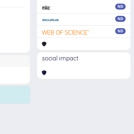
ND
ND
ND
social impact