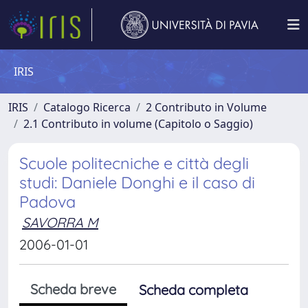
IRIS
IRIS
Catalogo Ricerca
2 Contributo in Volume
2.1 Contributo in volume (Capitolo o Saggio)
Scuole politecniche e città degli
studi: Daniele Donghi e il caso di
Padova
SAVORRA M
2006-01-01
Scheda breve
Scheda completa