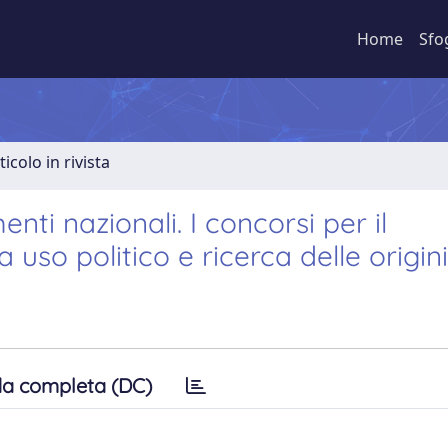
Home
Sfo
ticolo in rivista
ti nazionali. I concorsi per il
uso politico e ricerca delle origini
a completa (DC)