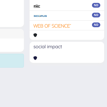
ND
ND
ND
social impact