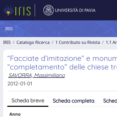
IRIS
IRIS
Catalogo Ricerca
1 Contributo su Rivista
1.1 Ar
“Facciate d’imitazione” e monumen
“completamento” delle chiese tra 
SAVORRA, Massimiliano
2012-01-01
Scheda breve
Scheda completa
Sched
Anno