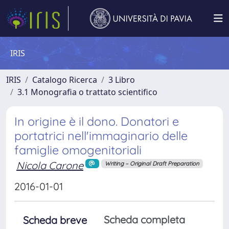
IRIS
IRIS
Catalogo Ricerca
3 Libro
3.1 Monografia o trattato scientifico
In origine è il dono. Donatori e
portatrici nell'immaginario delle
famiglie omogenitoriali
Nicola Carone
Writing – Original Draft Preparation
2016-01-01
Scheda completa
Scheda breve