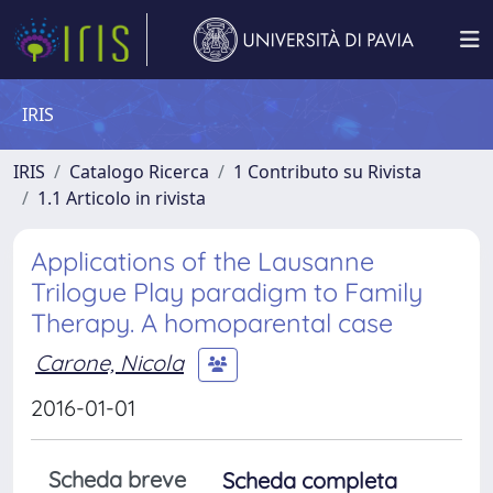
IRIS
IRIS
Catalogo Ricerca
1 Contributo su Rivista
1.1 Articolo in rivista
Applications of the Lausanne
Trilogue Play paradigm to Family
Therapy. A homoparental case
Carone, Nicola
2016-01-01
Scheda breve
Scheda completa