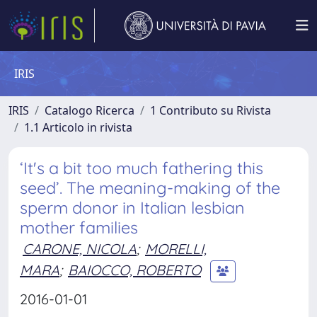
IRIS
IRIS
Catalogo Ricerca
1 Contributo su Rivista
1.1 Articolo in rivista
‘It's a bit too much fathering this
seed’. The meaning-making of the
sperm donor in Italian lesbian
mother families
CARONE, NICOLA
;
MORELLI,
MARA
;
BAIOCCO, ROBERTO
2016-01-01