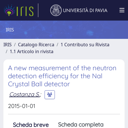
IRIS
IRIS
Catalogo Ricerca
1 Contributo su Rivista
1.1 Articolo in rivista
A new measurement of the neutron
detection efficiency for the Nal
Crystal Ball detector
Costanza S.
;
2015-01-01
Scheda completa
Scheda breve